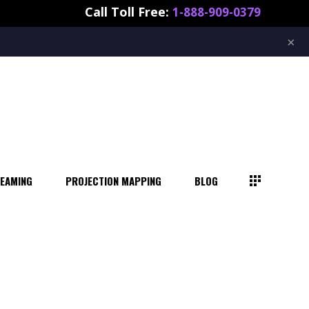
Call Toll Free:
1-888-909-0379
REAMING
PROJECTION MAPPING
BLOG
×
REAMING
PROJECTION MAPPING
BLOG