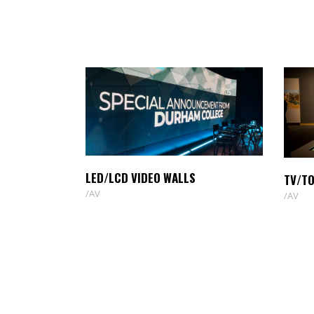
LED/LCD VIDEO WALLS
TV/T
AV
AV